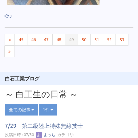
3
«
45
46
47
48
49
50
51
52
53
»
白石工業ブログ
～ 白工生の日常 ～
全ての記事
1件
7/29 第二級陸上特殊無線技士
投稿日時 : 07/30
よっち
カテゴリ: