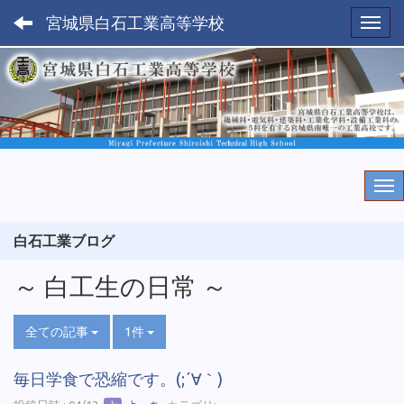
宮城県白石工業高等学校
Toggl
白石工業ブログ
～ 白工生の日常 ～
全ての記事
1件
毎日学食で恐縮です。(;´∀｀)