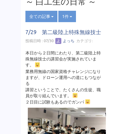
～ 白工生の日常 ～
全ての記事
1件
7/29 第二級陸上特殊無線技士
投稿日時 : 07/30
よっち
カテゴリ:
本日から２日間にわたり、第二級陸上特
殊無線技士の講習会が実施されていま
す。
業務用無線の国家資格チャレンジになり
ますが、ドローン運用への道にもつなが
る
講習ということで、たくさんの生徒、職
員が取り組んでいます。
２日目に試験もあるのでガンバ