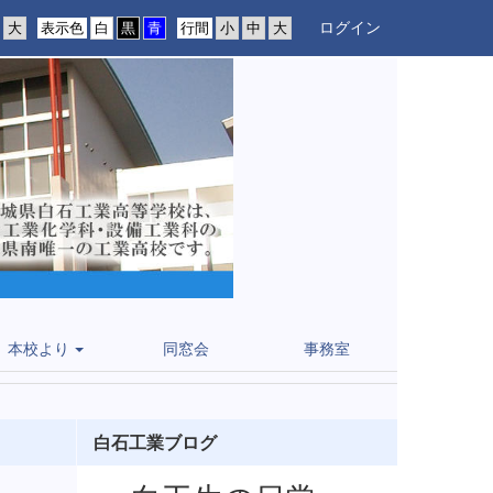
ログイン
表示色
行間
本校より
同窓会
事務室
白石工業ブログ