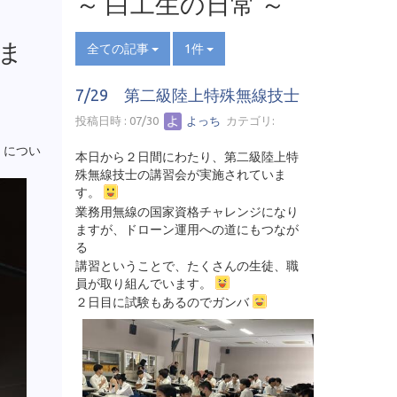
～ 白工生の日常 ～
ま
全ての記事
1件
7/29 第二級陸上特殊無線技士
投稿日時 : 07/30
よっち
カテゴリ:
」につい
本日から２日間にわたり、第二級陸上特
殊無線技士の講習会が実施されていま
す。
業務用無線の国家資格チャレンジになり
ますが、ドローン運用への道にもつなが
る
講習ということで、たくさんの生徒、職
員が取り組んでいます。
２日目に試験もあるのでガンバ