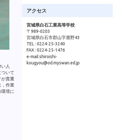
アクセス
宮城県白石工業高等学校
〒989-0203
宮城県白石市郡山字鹿野43
TEL : 0224-25-3240
FAX : 0224-25-1476
e-mail:shiroishi-
kougyou@od.myswan.ed.jp
偉い人
について
すが貴重
は，作業
の環境に