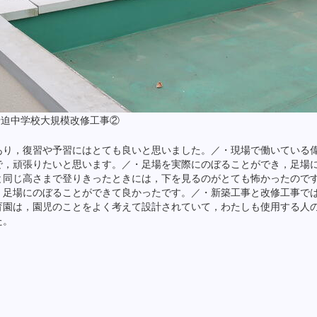
船迫中学校大規模改修工事②
あり，復習や予習にはとても良いと思いました。／・現場で働いている
で，頑張りたいと思います。／・足場を実際にのぼることができ，足場
と同じ高さまで登りきったときには，下を見るのがとても怖かったので
，足場にのぼることができて良かったです。／・新築工事と改修工事で
育園は，園児のことをよく考えて設計されていて，わたしも使用する人
た。