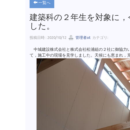
一覧へ
建築科の２年生を対象に，
した。
投稿日時 : 2020/10/12
管理者ot
カテゴリ:
中城建設株式会社と株式会社松浦組の２社に御協力い
て，施工中の現場を見学しました。天候にも恵まれ，