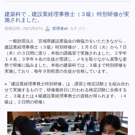
建築科で，建設業経理事務士（３級）特別研修が実
施されました。
投稿日時 : 2021/01/12
管理者ot
カテゴリ:
一般財団法人 宮城県建設業協会の御協力をいただきながら，
建設業経理事務士（３級）特別研修が，１月５日（火）から７日
（木）の３日間に渡り，本校の講義室で実施されました。２学年
１４名，３学年４名の生徒が受講し，メモを取りながら真摯な姿
勢で研修に臨みました。本校の建築科では，３級まで特別研修を
実施しており，毎年９割程度の生徒が合格しています。
※「建設業経理事務士特別研修」は，講習と検定試験とを組み合わ
せて実施するもので，研修最終日に行われる検定試験に合格する
と，３級または４級建設業経理事務士の資格が得られます。（４
級は，２日間の研修）