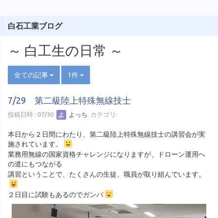
白石工業ブログ
～ 白工生の日常 ～
全ての記事
1件
7/29 第二級陸上特殊無線技士
投稿日時 : 07/30
よっち
カテゴリ:
本日から２日間にわたり、第二級陸上特殊無線技士の講習会が実
施されています。
業務用無線の国家資格チャレンジになりますが、ドローン運用へ
の道にもつながる
講習ということで、たくさんの生徒、職員が取り組んでいます。
２日目に試験もあるのでガンバ