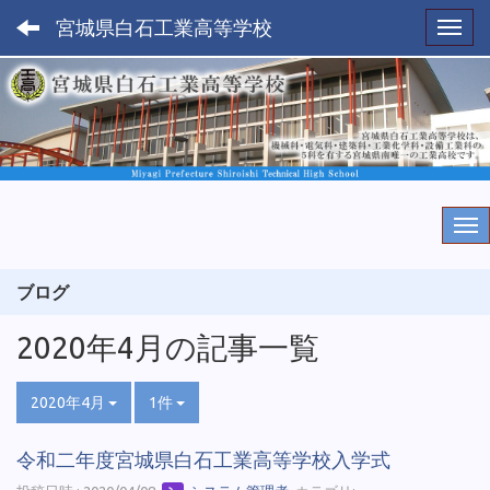
宮城県白石工業高等学校
Toggl
ブログ
2020年4月の記事一覧
2020年4月
1件
令和二年度宮城県白石工業高等学校入学式