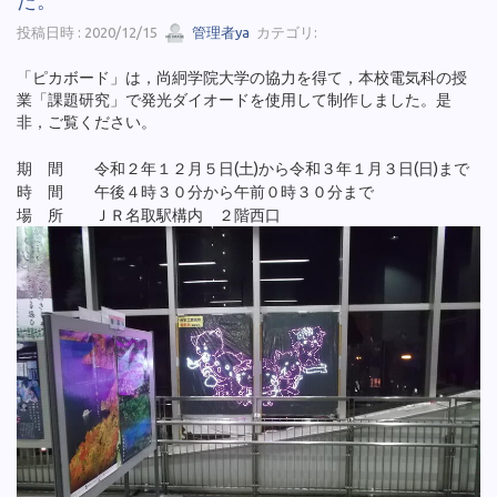
投稿日時 : 2020/12/15
管理者ya
カテゴリ:
「ピカボード」は，尚絅学院大学の協力を得て，本校電気科の授
業「課題研究」で発光ダイオードを使用して制作しました。是
非，ご覧ください。
期 間 令和２年１２月５日(土)から令和３年１月３日(日)まで
時 間 午後４時３０分から午前０時３０分まで
場 所 ＪＲ名取駅構内 ２階西口