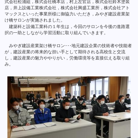
式会社松浦組，株式会社橋本店，村上左官店，株式会社鈴木塗装
店，井上設備工業株式会社，株式会社興盛工業所，株式会社アト
マックスといった事業所様に御協力いただき，みやぎ建設産業架
け橋サロンが実施されました。
建築科と設備工業科の１年生は，今回のサロンを今後の進路選
択の一助としながら学習活動に取り組んでいきます。
みやぎ建設産業架け橋サロン･･･地元建設企業の技術者や技能者
が，建設産業の将来的な担い手として期待される高校生と交流
し，建設産業の魅力ややりがい，労働環境等を直接伝える取り組
み。