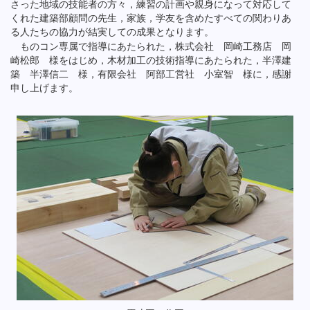
さった地域の技能者の方々，練習の計画や親身になって対応して
くれた建築部顧問の先生，家族，学友を含めたすべての関わりあ
る人たちの協力が結実しての成果となります。
ものコン専属で指導にあたられた，株式会社 岡崎工務店 岡
崎松郎 様をはじめ，木材加工の技術指導にあたられた，半澤建
築 半澤信二 様，有限会社 阿部工営社 小室智 様に，感謝
申し上げます。