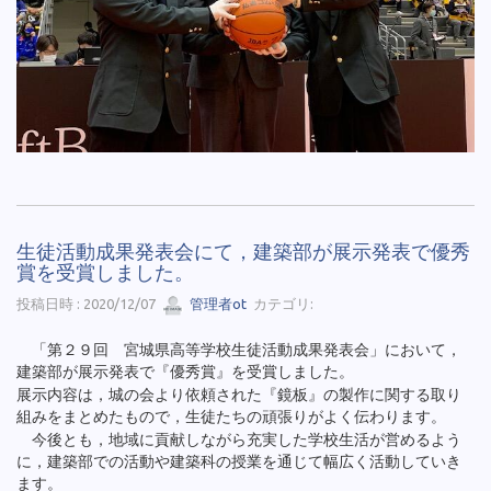
生徒活動成果発表会にて，建築部が展示発表で優秀
賞を受賞しました。
投稿日時 : 2020/12/07
管理者ot
カテゴリ:
「第２９回 宮城県高等学校生徒活動成果発表会」において，
建築部が展示発表で『優秀賞』を受賞しました。
展示内容は，城の会より依頼された『鏡板』の製作に関する取り
組みをまとめたもので，生徒たちの頑張りがよく伝わります。
今後とも，地域に貢献しながら充実した学校生活が営めるよう
に，建築部での活動や建築科の授業を通じて幅広く活動していき
ます。