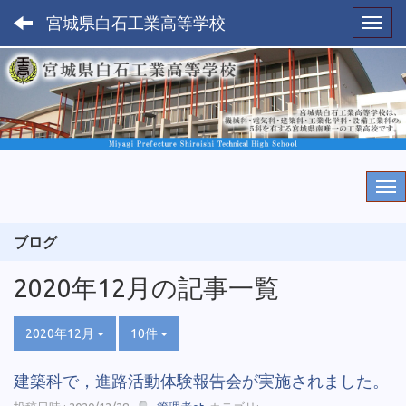
宮城県白石工業高等学校
Toggl
ブログ
2020年12月の記事一覧
2020年12月
10件
建築科で，進路活動体験報告会が実施されました。