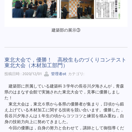
建築部の展示③
東北大会で，優勝！ 高校生ものづくりコンテスト
東北大会（木材加工部門）
投稿日時 : 2020/12/01
管理者ot
カテゴリ:
建築部に所属している建築科３学年の長谷川夕海さんが，青森
県のはまなす会館で実施された東北大会で，見事に優勝しまし
た！
東北大会は，東北６県から各県の優勝者が集まり，日頃から鍛
え上げている木材加工に関する技術を競い合います。優勝した，
長谷川夕海さんは１年生の頃からコツコツと練習を積み重ね，自
身の技術力向上に努めてきました。
今回の優勝は，自身の努力と合わせて，講師として御指導くだ