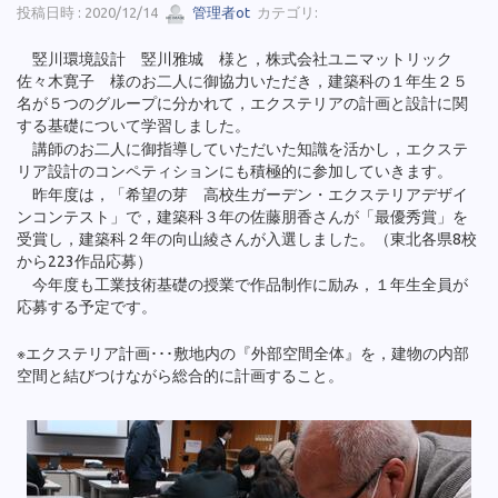
投稿日時 : 2020/12/14
管理者ot
カテゴリ:
竪川環境設計 竪川雅城 様と，株式会社ユニマットリック
佐々木寛子 様のお二人に御協力いただき，建築科の１年生２５
名が５つのグループに分かれて，エクステリアの計画と設計に関
する基礎について学習しました。
講師のお二人に御指導していただいた知識を活かし，エクステ
リア設計のコンペティションにも積極的に参加していきます。
昨年度は，「希望の芽 高校生ガーデン・エクステリアデザイ
ンコンテスト」で，建築科３年の佐藤朋香さんが「最優秀賞」を
受賞し，建築科２年の向山綾さんが入選しました。（東北各県8校
から223作品応募）
今年度も工業技術基礎の授業で作品制作に励み，１年生全員が
応募する予定です。
※エクステリア計画･･･敷地内の『外部空間全体』を，建物の内部
空間と結びつけながら総合的に計画すること。