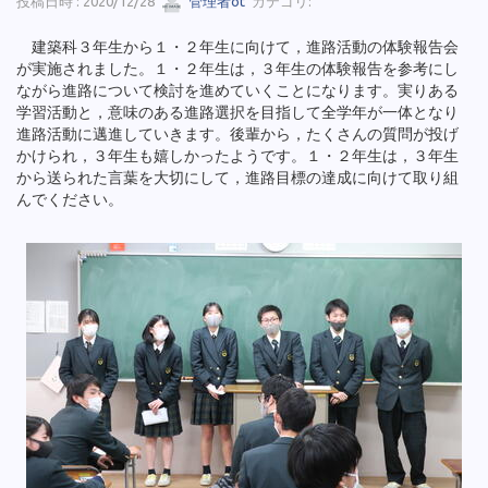
投稿日時 : 2020/12/28
管理者ot
カテゴリ:
建築科３年生から１・２年生に向けて，進路活動の体験報告会
が実施されました。１・２年生は，３年生の体験報告を参考にし
ながら進路について検討を進めていくことになります。実りある
学習活動と，意味のある進路選択を目指して全学年が一体となり
進路活動に邁進していきます。後輩から，たくさんの質問が投げ
かけられ，３年生も嬉しかったようです。１・２年生は，３年生
から送られた言葉を大切にして，進路目標の達成に向けて取り組
んでください。