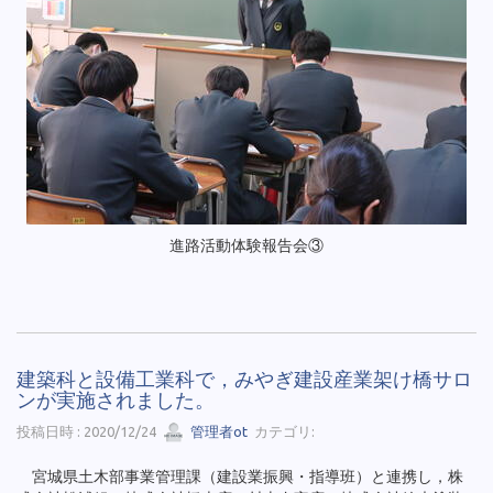
進路活動体験報告会③
建築科と設備工業科で，みやぎ建設産業架け橋サロ
ンが実施されました。
投稿日時 : 2020/12/24
管理者ot
カテゴリ:
宮城県土木部事業管理課（建設業振興・指導班）と連携し，株