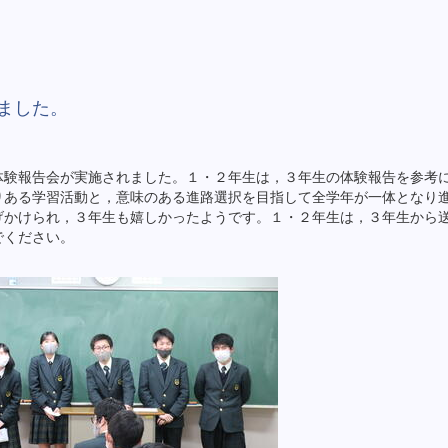
ました。
験報告会が実施されました。１・２年生は，３年生の体験報告を参考
りある学習活動と，意味のある進路選択を目指して全学年が一体となり
げかけられ，３年生も嬉しかったようです。１・２年生は，３年生から
でください。