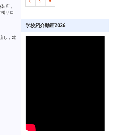
8
9
»
塗装店，
け橋サロ
学校紹介動画2026
流し，建