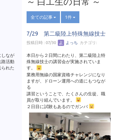
～ 白工生の日常 ～
全ての記事
1件
7/29 第二級陸上特殊無線技士
投稿日時 : 07/30
よっち
カテゴリ:
にしなが
本日から２日間にわたり、第二級陸上特
進路活動
殊無線技士の講習会が実施されていま
送られた
す。
業務用無線の国家資格チャレンジになり
ますが、ドローン運用への道にもつなが
る
講習ということで、たくさんの生徒、職
員が取り組んでいます。
２日目に試験もあるのでガンバ