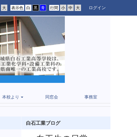
ログイン
表示色
行間
本校より
同窓会
事務室
白石工業ブログ