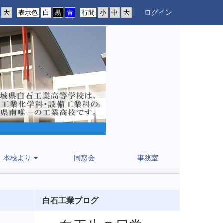
ログイン
表示色
行間
本校より
同窓会
事務室
白石工業ブログ