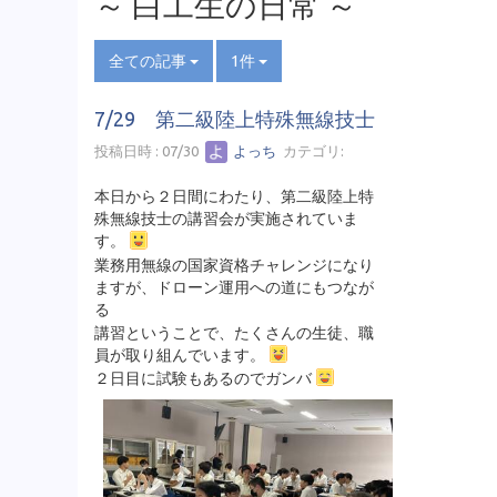
～ 白工生の日常 ～
全ての記事
1件
7/29 第二級陸上特殊無線技士
投稿日時 : 07/30
よっち
カテゴリ:
本日から２日間にわたり、第二級陸上特
殊無線技士の講習会が実施されていま
す。
業務用無線の国家資格チャレンジになり
ますが、ドローン運用への道にもつなが
る
講習ということで、たくさんの生徒、職
員が取り組んでいます。
２日目に試験もあるのでガンバ