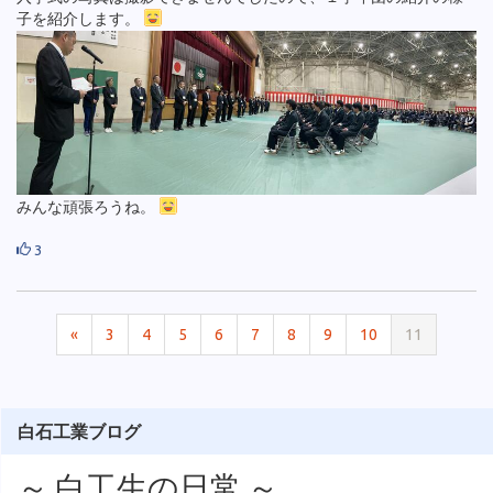
子を紹介します。
みんな頑張ろうね。
3
«
3
4
5
6
7
8
9
10
11
白石工業ブログ
～ 白工生の日常 ～