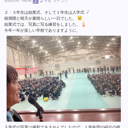
投稿日時 : 04/08
よっち
カテゴリ:
２・３年生は始業式、そして１年生は入学式
桜満開と晴天が素晴らしい一日でした。
始業式では、写真に写る練習をしました。
今年一年が楽しい学校でありますように、
入学式の写真は撮影できませんでしたので、１学年団の紹介の様