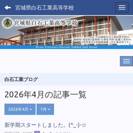
宮城県白石工業高等学校
Toggl
白石工業ブログ
2026年4月の記事一覧
2026年4月
1件
新学期スタートしました。(^_-)-☆