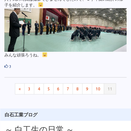
子を紹介します。
みんな頑張ろうね。
3
«
3
4
5
6
7
8
9
10
11
白石工業ブログ
～ 白工生の日常 ～