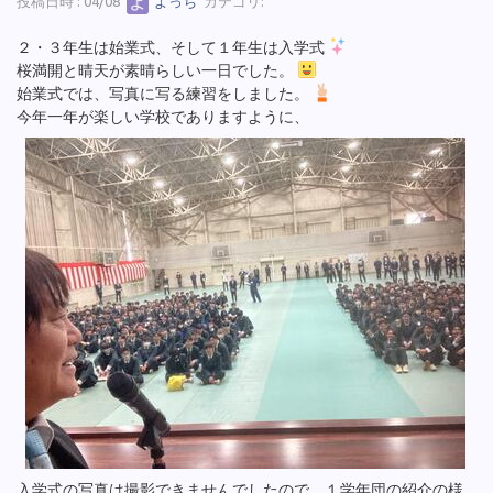
投稿日時 : 04/08
よっち
カテゴリ:
２・３年生は始業式、そして１年生は入学式
桜満開と晴天が素晴らしい一日でした。
始業式では、写真に写る練習をしました。
今年一年が楽しい学校でありますように、
入学式の写真は撮影できませんでしたので、１学年団の紹介の様