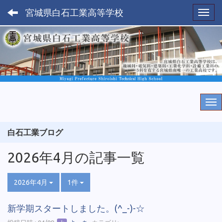
宮城県白石工業高等学校
Toggl
白石工業ブログ
2026年4月の記事一覧
2026年4月
1件
新学期スタートしました。(^_-)-☆