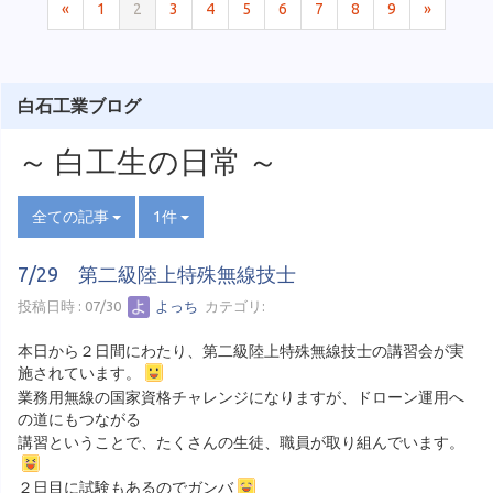
«
1
2
3
4
5
6
7
8
9
»
白石工業ブログ
～ 白工生の日常 ～
全ての記事
1件
7/29 第二級陸上特殊無線技士
投稿日時 : 07/30
よっち
カテゴリ:
本日から２日間にわたり、第二級陸上特殊無線技士の講習会が実
施されています。
業務用無線の国家資格チャレンジになりますが、ドローン運用へ
の道にもつながる
講習ということで、たくさんの生徒、職員が取り組んでいます。
２日目に試験もあるのでガンバ