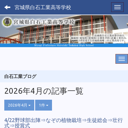
宮城県白石工業高等学校
Toggl
白石工業ブログ
2026年4月の記事一覧
2026年4月
1件
4/22野球部出陣⇒なぞの植物栽培⇒生徒総会⇒壮行
式⇒授賞式