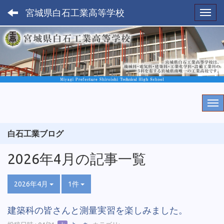
宮城県白石工業高等学校
Toggl
白石工業ブログ
2026年4月の記事一覧
2026年4月
1件
建築科の皆さんと測量実習を楽しみました。