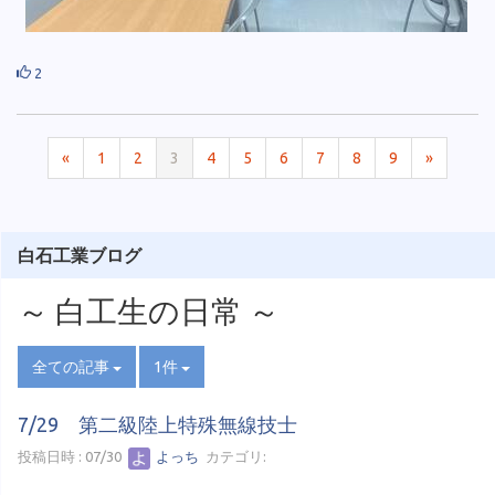
2
«
1
2
3
4
5
6
7
8
9
»
白石工業ブログ
～ 白工生の日常 ～
全ての記事
1件
7/29 第二級陸上特殊無線技士
投稿日時 : 07/30
よっち
カテゴリ: