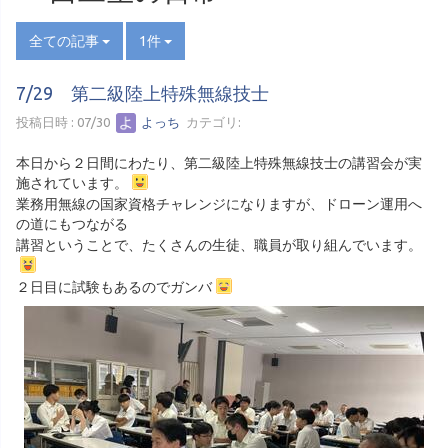
全ての記事
1件
7/29 第二級陸上特殊無線技士
投稿日時 : 07/30
よっち
カテゴリ:
本日から２日間にわたり、第二級陸上特殊無線技士の講習会が実
施されています。
業務用無線の国家資格チャレンジになりますが、ドローン運用へ
の道にもつながる
講習ということで、たくさんの生徒、職員が取り組んでいます。
２日目に試験もあるのでガンバ