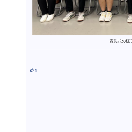
表彰式の様
3