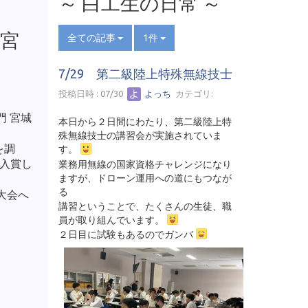
～ 白工生の日常 ～
宮
全ての記事
1件
7/29 第二級陸上特殊無線技士
投稿日時 : 07/30
よっち
カテゴリ:
 宮城
本日から２日間にわたり、第二級陸上特
殊無線技士の講習会が実施されていま
を調
す。
入賞し
業務用無線の国家資格チャレンジになり
ますが、ドローン運用への道にもつなが
る
大会へ
講習ということで、たくさんの生徒、職
員が取り組んでいます。
２日目に試験もあるのでガンバ