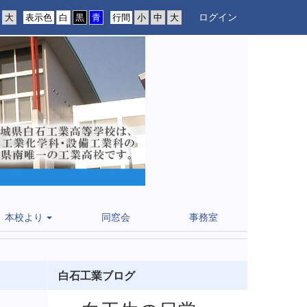
ログイン
表示色
行間
本校より
同窓会
事務室
白石工業ブログ