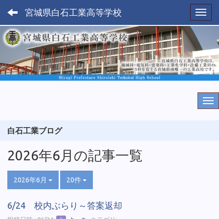
宮城県白石工業高等学校
Toggl
白石工業ブログ
2026年6月の記事一覧
2026年6月
20件
6/24 校内ぶらり～答案返却