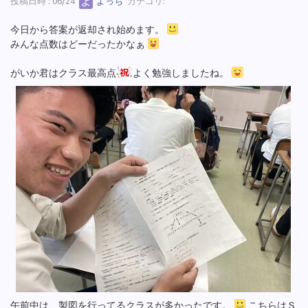
投稿日時 : 06/24
よっち
カテゴリ:
今日から答案が返却され始めます。
みんな点数はどーだったかなぁ
がいか君はクラス最高点
よく勉強しましたね。
午前中は、製図を行ってるクラスが多かったです。
こちらはＳ