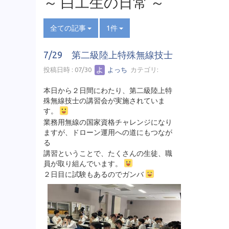
～ 白工生の日常 ～
全ての記事
1件
7/29 第二級陸上特殊無線技士
投稿日時 : 07/30
よっち
カテゴリ:
本日から２日間にわたり、第二級陸上特
殊無線技士の講習会が実施されていま
す。
業務用無線の国家資格チャレンジになり
ますが、ドローン運用への道にもつなが
る
講習ということで、たくさんの生徒、職
員が取り組んでいます。
２日目に試験もあるのでガンバ