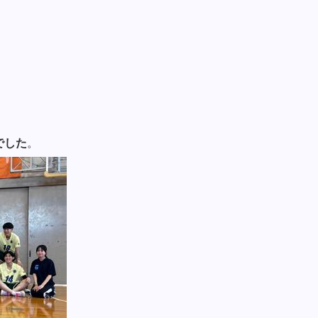
でした
。