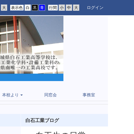
ログイン
表示色
行間
本校より
同窓会
事務室
白石工業ブログ