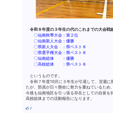
令和８年度の３年生の代のこれまでの大会戦
〇仙南秋季大会：第２位
〇仙南新人大会：優勝
〇県新人大会 ：県ベスト８
〇県選手権大会：県ベスト８
〇仙南総体 ：優勝
〇高校総体 ：県ベスト８
というものです。
令和７年度10月に３年生が引退して、翌週に
たが、部員が日々懸命に努力を重ねているため
今後も仙南地区を引っ張る存在としての自覚を
高校総体までの活動報告になります。
7