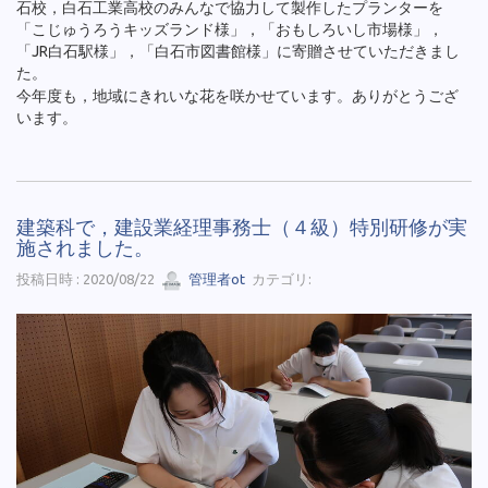
石校，白石工業高校のみんなで協力して製作したプランターを
「こじゅうろうキッズランド様」，「おもしろいし市場様」，
「JR白石駅様」，「白石市図書館様」に寄贈させていただきまし
た。
今年度も，地域にきれいな花を咲かせています。ありがとうござ
います。
建築科で，建設業経理事務士（４級）特別研修が実
施されました。
投稿日時 : 2020/08/22
管理者ot
カテゴリ: