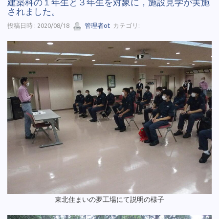
建築科の１年生と３年生を対象に，施設見学が実施
されました。
投稿日時 : 2020/08/18
管理者ot
カテゴリ:
東北住まいの夢工場にて説明の様子