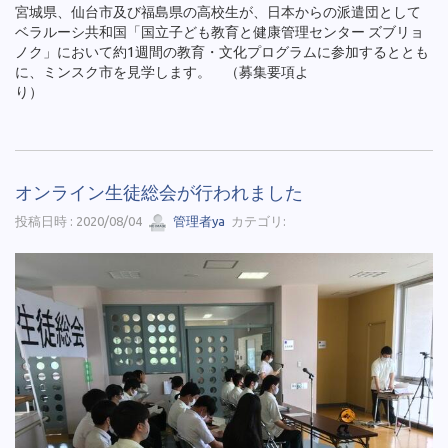
宮城県、仙台市及び福島県の高校生が、日本からの派遣団として
ベラルーシ共和国「国立子ども教育と健康管理センター ズブリョ
ノク」において約1週間の教育・文化プログラムに参加するととも
に、ミンスク市を見学します。 （募集要項よ
り）
オンライン生徒総会が行われました
投稿日時 : 2020/08/04
管理者ya
カテゴリ: