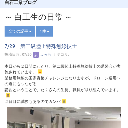
白石工業ブログ
～ 白工生の日常 ～
全ての記事
1件
7/29 第二級陸上特殊無線技士
投稿日時 : 07/30
よっち
カテゴリ:
本日から２日間にわたり、第二級陸上特殊無線技士の講習会が実
施されています。
業務用無線の国家資格チャレンジになりますが、ドローン運用へ
の道にもつながる
講習ということで、たくさんの生徒、職員が取り組んでいます。
２日目に試験もあるのでガンバ