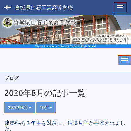
宮城県白石工業高等学校
Toggl
ブログ
2020年8月の記事一覧
2020年8月
10件
建築科の２年生を対象に，現場見学が実施されまし
た。