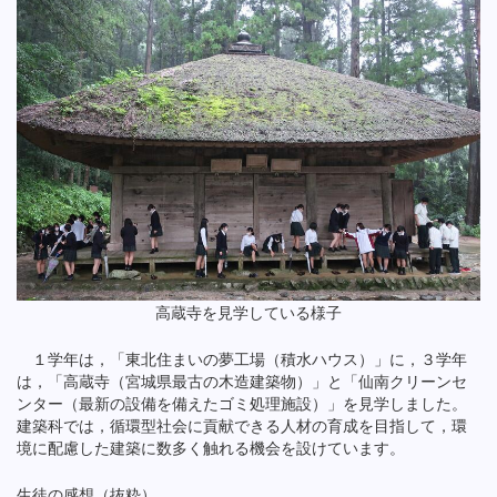
高蔵寺を見学している様子
１学年は，「東北住まいの夢工場（積水ハウス）」に，３学年
は，「高蔵寺（宮城県最古の木造建築物）」と「仙南クリーンセ
ンター（最新の設備を備えたゴミ処理施設）」を見学しました。
建築科では，循環型社会に貢献できる人材の育成を目指して，環
境に配慮した建築に数多く触れる機会を設けています。
生徒の感想（抜粋）