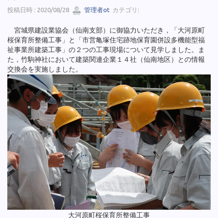
投稿日時 : 2020/08/28
管理者ot
カテゴリ:
宮城県建設業協会（仙南支部）に御協力いただき，「大河原町
桜保育所整備工事」と「市営亀塚住宅跡地保育園併設多機能型福
祉事業所建築工事」の２つの工事現場について見学しました。ま
た，竹駒神社において建築関連企業１４社（仙南地区）との情報
交換会を実施しました。
大河原町桜保育所整備工事