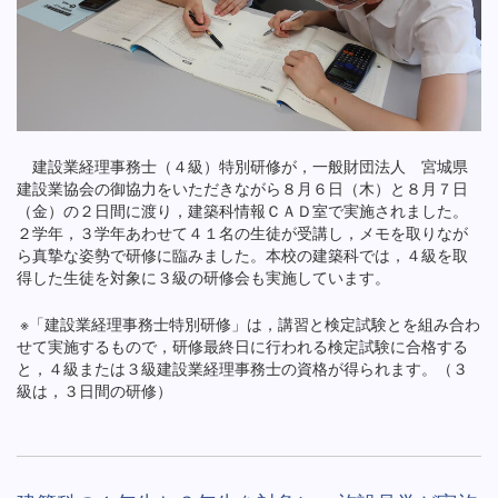
建設業経理事務士（４級）特別研修が，一般財団法人 宮城県
建設業協会の御協力をいただきながら８月６日（木）と８月７日
（金）の２日間に渡り，建築科情報ＣＡＤ室で実施されました。
２学年，３学年あわせて４１名の生徒が受講し，メモを取りなが
ら真摯な姿勢で研修に臨みました。本校の建築科では，４級を取
得した生徒を対象に３級の研修会も実施しています。
※「建設業経理事務士特別研修」は，講習と検定試験とを組み合わ
せて実施するもので，研修最終日に行われる検定試験に合格する
と，４級または３級建設業経理事務士の資格が得られます。（３
級は，３日間の研修）