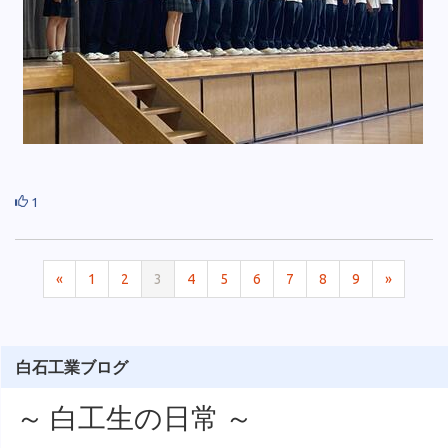
1
«
1
2
3
4
5
6
7
8
9
»
白石工業ブログ
～ 白工生の日常 ～