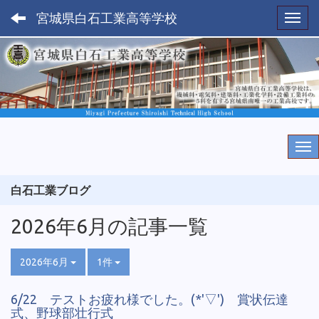
宮城県白石工業高等学校
Toggl
白石工業ブログ
2026年6月の記事一覧
2026年6月
1件
6/22 テストお疲れ様でした。(*'▽') 賞状伝達
式、野球部壮行式