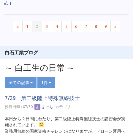
1
«
1
2
3
4
5
6
7
8
9
»
白石工業ブログ
～ 白工生の日常 ～
全ての記事
1件
7/29 第二級陸上特殊無線技士
投稿日時 : 07/30
よっち
カテゴリ:
本日から２日間にわたり、第二級陸上特殊無線技士の講習会が実
施されています。
業務用無線の国家資格チャレンジになりますが、ドローン運用へ