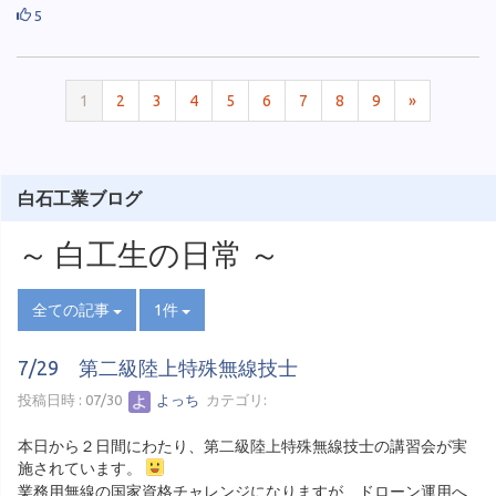
5
1
2
3
4
5
6
7
8
9
»
白石工業ブログ
～ 白工生の日常 ～
全ての記事
1件
7/29 第二級陸上特殊無線技士
投稿日時 : 07/30
よっち
カテゴリ:
本日から２日間にわたり、第二級陸上特殊無線技士の講習会が実
施されています。
業務用無線の国家資格チャレンジになりますが、ドローン運用へ