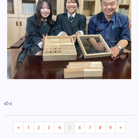
0
«
1
2
3
4
5
6
7
8
9
»