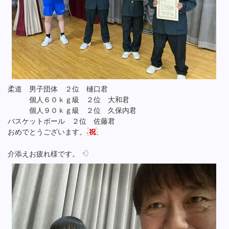
柔道 男子団体 ２位 樋口君
個人６０ｋｇ級 ２位 大和君
個人９０ｋｇ級 ２位 久保内君
バスケットボール ２位 佐藤君
おめでとうございます。
介添えお疲れ様です。