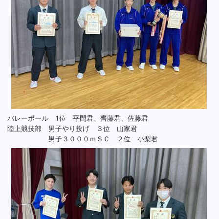
バレーボール 1位 平間君、齊藤君、佐藤君
陸上競技部 男子やり投げ ３位 山家君
男子３０００ｍＳＣ ２位 小梨君