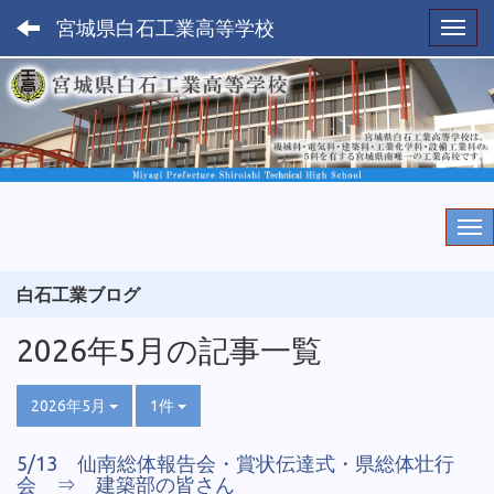
宮城県白石工業高等学校
Toggl
白石工業ブログ
2026年5月の記事一覧
2026年5月
1件
5/13 仙南総体報告会・賞状伝達式・県総体壮行
会 ⇒ 建築部の皆さん