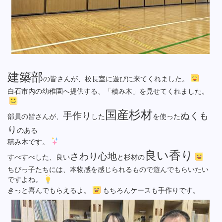
建築部
の皆さんが、校長室に遊びに来てくれました。
白石市内の幼稚園へ提供する、「積み木」を見せてくれました。
国産杉材
手作り
ぬくも
部員の皆さんが、
した
を使った
り
のある
積み木です。
良い香り
さわり心地
すべすべした、良い
と杉材の
ちびっ子たちには、本物感を感じられるもので遊んでもらいたい
ですよね。
きっと喜んでもらえるよ。
もちろんケースも手作りです。