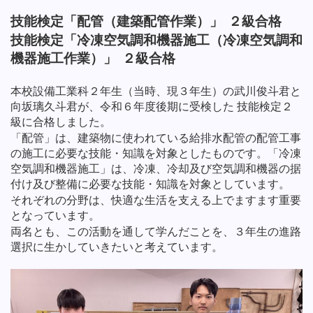
技能検定「配管（建築配管作業）」 ２級合格
技能検定「冷凍空気調和機器施工（冷凍空気調和
機器施工作業）」 ２級合格
本校設備工業科２年生（当時、現３年生）の武川俊斗君と
向坂璃久斗君が、令和６年度後期に受検した 技能検定２
級に合格しました。
「配管」は、建築物に使われている給排水配管の配管工事
の施工に必要な技能・知識を対象としたものです。
「冷凍
空気調和機器施工」は、冷凍、冷却及び空気調和機器の据
付け及び整備に必要な技能・知識を対象としています。
それぞれの分野は、快適な生活を支える上でますます重要
となっています。
両名とも、この活動を通して学んだことを、３年生の進路
選択に生かしていきたいと考えています。