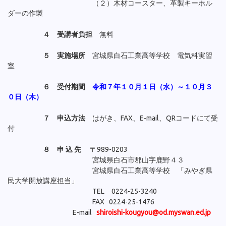
（２）木材コースター、革製キーホル
ダーの作製
４ 受講者負担
無料
５ 実施場所
宮城県白石工業高等学校 電気科実習
室
６ 受付期間
令和７年１０月１日（水）～１０月３
０日（木）
７ 申込方法
はがき、FAX、E-mail、QRコードにて受
付
８ 申 込 先
〒989-0203
宮城県白石市郡山字鹿野４３
宮城県白石工業高等学校 「みやぎ県
民大学開放講座担当」
TEL 0224-25-3240
FAX 0224-25-1476
E-mail
shiroishi-kougyou@od.myswan.ed.jp