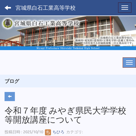
宮城県白石工業高等学校
Toggl
ブログ
令和７年度 みやぎ県民大学学校
等開放講座について
投稿日時 : 2025/10/10
ちひろ
カテゴリ: