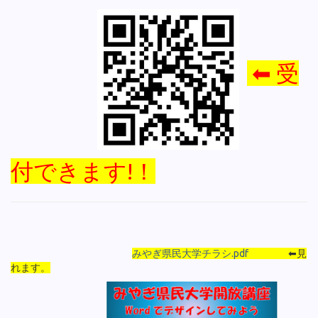
⬅ 受
付できます!！
みやぎ県民大学チラシ.pdf
⬅見
れます。