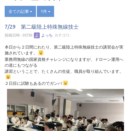
全ての記事
1件
7/29 第二級陸上特殊無線技士
投稿日時 : 07/30
よっち
カテゴリ:
本日から２日間にわたり、第二級陸上特殊無線技士の講習会が実
施されています。
業務用無線の国家資格チャレンジになりますが、ドローン運用へ
の道にもつながる
講習ということで、たくさんの生徒、職員が取り組んでいます。
２日目に試験もあるのでガンバ