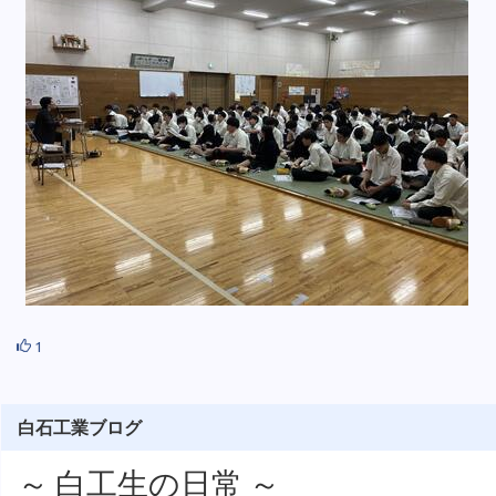
1
白石工業ブログ
～ 白工生の日常 ～