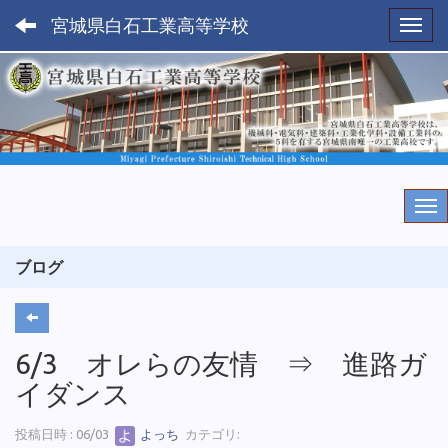
宮城県白石工業高等学校
Toggl
ブログ
6/3 オレらの友情 ⇒ 進路ガ
イダンス
投稿日時 : 06/03
よっち
カテゴリ: