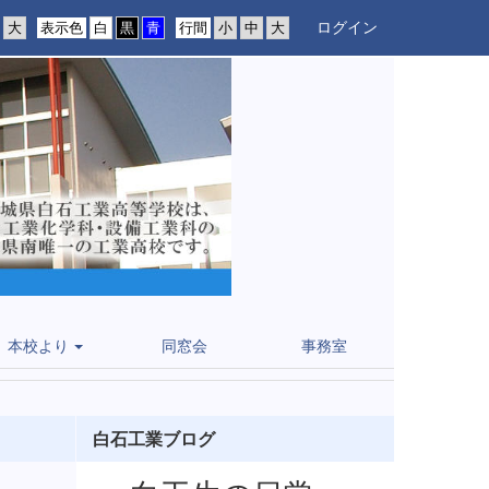
ログイン
表示色
行間
本校より
同窓会
事務室
白石工業ブログ