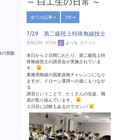
～ 白工生の日常 ～
全ての記事
1件
7/29 第二級陸上特殊無線技士
投稿日時 : 07/30
よっち
カテゴリ:
棟の実験
本日から２日間にわたり、第二級陸上特
した。
殊無線技士の講習会が実施されていま
す。
業務用無線の国家資格チャレンジになり
ますが、ドローン運用への道にもつなが
る
講習ということで、たくさんの生徒、職
員が取り組んでいます。
２日目に試験もあるのでガンバ