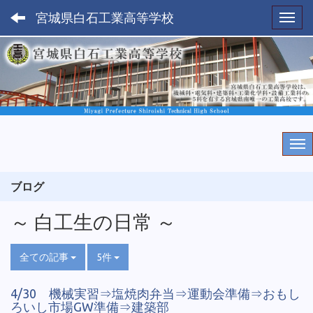
宮城県白石工業高等学校
Toggl
ブログ
～ 白工生の日常 ～
全ての記事
5件
4/30 機械実習⇒塩焼肉弁当⇒運動会準備⇒おもし
ろいし市場GW準備⇒建築部