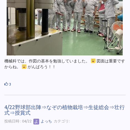
機械科では、作図の基本を勉強していました。
図面は重要です
からね。
がんばろう！！
3
4/22野球部出陣⇒なぞの植物栽培⇒生徒総会⇒壮行
式⇒授賞式
投稿日時 : 04/22
よっち
カテゴリ: