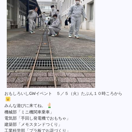
おもしろいしGWイベント ５／５（火）たぶん１０時ころから
みんな遊びに来てね。
機械部「ミニ機関車乗車」
電気部「手回し発電機でおもちゃ」
建築部「メモスタンドつくり」
工業科学部「プラ板でお花づくり」