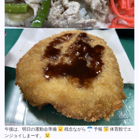
午後は、明日の運動会準備
残念ながら
予報
体育館でエ
ンジョイしまーす。