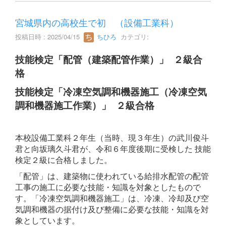
宮城県内の高校生で初 （設備工業科）
投稿日時 : 2025/04/15
ちひろ
カテゴリ:
技能検定「配管（建築配管作業）」 ２級合
格
技能検定「冷凍空気調和機器施工（冷凍空気
調和機器施工作業）」 ２級合格
本校設備工業科２年生（当時、現３年生）の武川俊斗
君と向坂璃久斗君が、令和６年度後期に受検した 技能
検定２級に合格しました。
「配管」は、建築物に使われている給排水配管の配管
工事の施工に必要な技能・知識を対象としたもので
す。
「冷凍空気調和機器施工」は、冷凍、冷却及び空
気調和機器の据付け及び整備に必要な技能・知識を対
象としています。