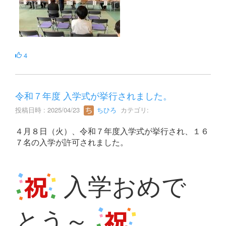
4
令和７年度 入学式が挙行されました。
投稿日時 : 2025/04/23
ちひろ
カテゴリ:
４月８日（火）、令和７年度入学式が挙行され、１６
７名の入学が許可されました。
入学おめで
とう～