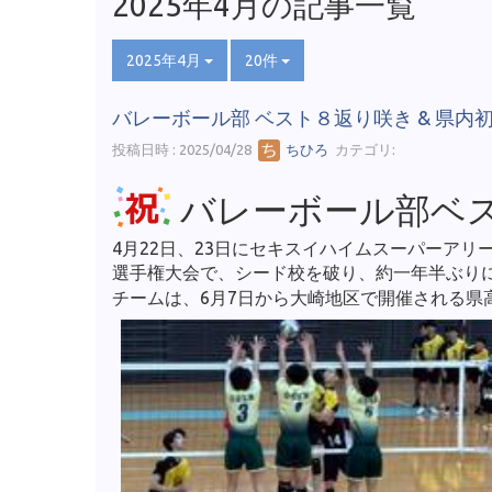
2025年4月の記事一覧
2025年4月
20件
バレーボール部 ベスト８返り咲き & 県
投稿日時 : 2025/04/28
ちひろ
カテゴリ:
バレーボール部ベス
4月22日、23日にセキスイハイムスーパーア
選手権大会で、シード校を破り、約一年半ぶり
チームは、6月7日から大崎地区で開催される県