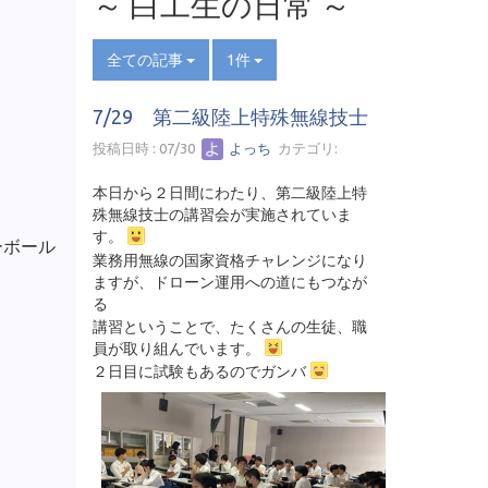
～ 白工生の日常 ～
全ての記事
1件
7/29 第二級陸上特殊無線技士
投稿日時 : 07/30
よっち
カテゴリ:
本日から２日間にわたり、第二級陸上特
殊無線技士の講習会が実施されていま
す。
ーボール
業務用無線の国家資格チャレンジになり
ますが、ドローン運用への道にもつなが
る
講習ということで、たくさんの生徒、職
員が取り組んでいます。
２日目に試験もあるのでガンバ