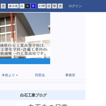
ログイン
表示色
行間
本校より
同窓会
事務室
白石工業ブログ