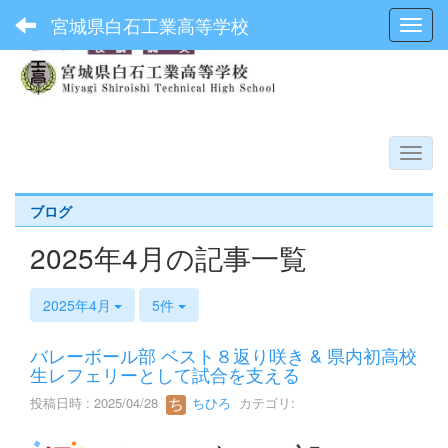
宮城県白石工業高等学校
Toggl
ブログ
2025年4月の記事一覧
2025年4月
5件
バレーボール部 ベスト８返り咲き & 県内初高校
生レフェリーとして試合を支える
投稿日時 : 2025/04/28
ちひろ
カテゴリ: