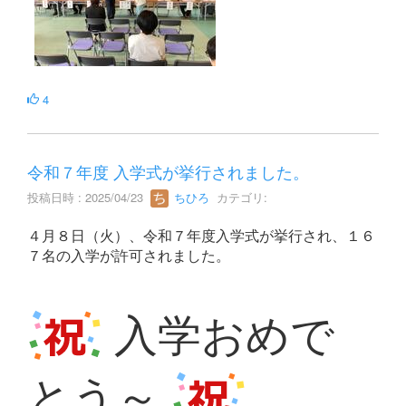
4
令和７年度 入学式が挙行されました。
投稿日時 : 2025/04/23
ちひろ
カテゴリ:
４月８日（火）、令和７年度入学式が挙行され、１６
７名の入学が許可されました。
入学おめで
とう～