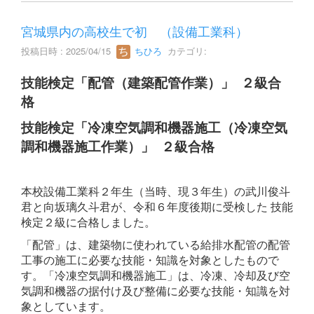
宮城県内の高校生で初 （設備工業科）
投稿日時 : 2025/04/15
ちひろ
カテゴリ:
技能検定「配管（建築配管作業）」 ２級合
格
技能検定「冷凍空気調和機器施工（冷凍空気
調和機器施工作業）」 ２級合格
本校設備工業科２年生（当時、現３年生）の武川俊斗
君と向坂璃久斗君が、令和６年度後期に受検した 技能
検定２級に合格しました。
「配管」は、建築物に使われている給排水配管の配管
工事の施工に必要な技能・知識を対象としたもので
す。
「冷凍空気調和機器施工」は、冷凍、冷却及び空
気調和機器の据付け及び整備に必要な技能・知識を対
象としています。