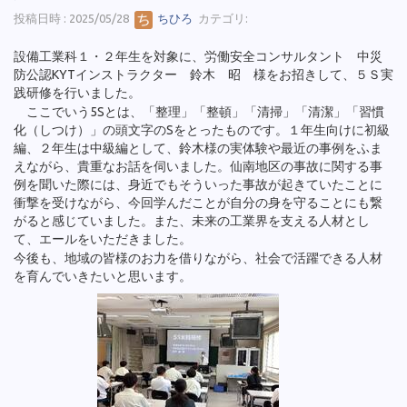
投稿日時 : 2025/05/28
ちひろ
カテゴリ:
設備工業科１・２年生を対象に、労働安全コンサルタント 中災
防公認KYTインストラクター 鈴木 昭 様をお招きして、５Ｓ実
践研修を行いました。
ここでいう5Sとは、「整理」「整頓」「清掃」「清潔」「習慣
化（しつけ）」の頭文字のSをとったものです。１年生向けに初級
編、２年生は中級編として、鈴木様の実体験や最近の事例をふま
えながら、貴重なお話を伺いました。仙南地区の事故に関する事
例を聞いた際には、身近でもそういった事故が起きていたことに
衝撃を受けながら、今回学んだことが自分の身を守ることにも繋
がると感じていました。また、未来の工業界を支える人材とし
て、エールをいただきました。
今後も、地域の皆様のお力を借りながら、社会で活躍できる人材
を育んでいきたいと思います。