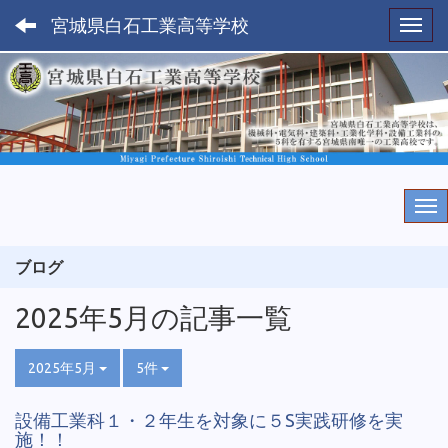
宮城県白石工業高等学校
Toggl
ブログ
2025年5月の記事一覧
2025年5月
5件
設備工業科１・２年生を対象に５S実践研修を実
施！！