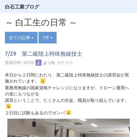
白石工業ブログ
～ 白工生の日常 ～
全ての記事
1件
7/29 第二級陸上特殊無線技士
投稿日時 : 07/30
よっち
カテゴリ:
本日から２日間にわたり、第二級陸上特殊無線技士の講習会が実
施されています。
業務用無線の国家資格チャレンジになりますが、ドローン運用へ
の道にもつながる
講習ということで、たくさんの生徒、職員が取り組んでいます。
２日目に試験もあるのでガンバ