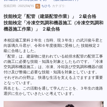
投稿日時 : 2025/04/15
ちひろ
カテゴリ:
技能検定「配管（建築配管作業）」 ２級合格
技能検定「冷凍空気調和機器施工（冷凍空気調和
機器施工作業）」 ２級合格
本校設備工業科２年生（当時、現３年生）の武川俊斗君と
向坂璃久斗君が、令和６年度後期に受検した 技能検定２
級に合格しました。
「配管」は、建築物に使われている給排水配管の配管工事
の施工に必要な技能・知識を対象としたものです。
「冷凍
空気調和機器施工」は、冷凍、冷却及び空気調和機器の据
付け及び整備に必要な技能・知識を対象としています。
それぞれの分野は、快適な生活を支える上でますます重要
となっています。
両名とも、この活動を通して学んだことを、３年生の進路
選択に生かしていきたいと考えています。