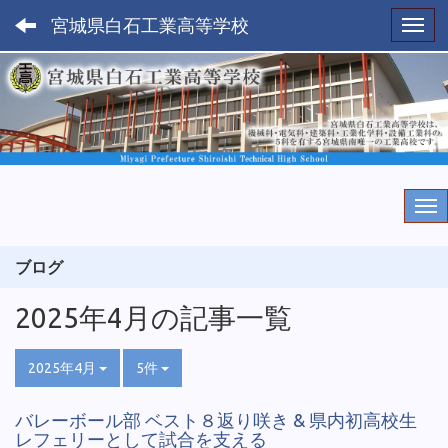
宮城県白石工業高等学校
Toggl
ブログ
2025年4月の記事一覧
2025年4月
5件
バレーボール部 ベスト８返り咲き & 県内初高校生
レフェリーとして試合を支える