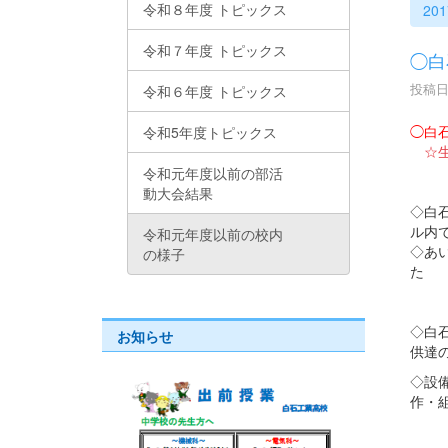
令和８年度 トピックス
20
令和７年度 トピックス
◯白
投稿日時
令和６年度 トピックス
◯白
令和5年度トピックス
☆
令和元年度以前の部活
動大会結果
◇白
ル内
令和元年度以前の校内
◇あ
の様子
た
◇白
お知らせ
供達
◇設
作・