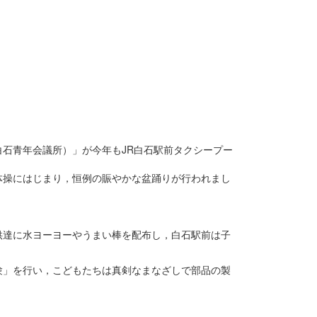
白石青年会議所）」が今年もJR白石駅前タクシープー
体操にはじまり，恒例の賑やかな盆踊りが行われまし
供達に水ヨーヨーやうまい棒を配布し，白石駅前は子
験」を行い，こどもたちは真剣なまなざしで部品の製