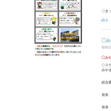
◇き
0
◯み
投稿日時
◯み
◇ス
みや
総合
発表
発表