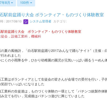
17年8月
100件
石駅前盆踊り大会 ボランティア・ものづくり体験教室
 : 2017/08/10
システム管理者
カテゴリ:
石駅前盆踊り大会 ボランティア・ものづくり体験教室
生徒会，設備工業科，機械科
石の夏の風物詩，「白石駅前盆踊り2017みんなで踊ら”ナイト”（主催：
で行われました
いにくの小雨降る中，ひかり幼稚園の園児が元気いっぱい踊るうーめん
石工業はボランティアとして生徒会の皆さんが会場での受付を行い，子
の笑顔でいっぱいになりました
備工業科の生徒達は，ものづくり体験の一環として「パチンコ銃製作体
組み立てを行い，完成後はパチンコ遊びに興じていました