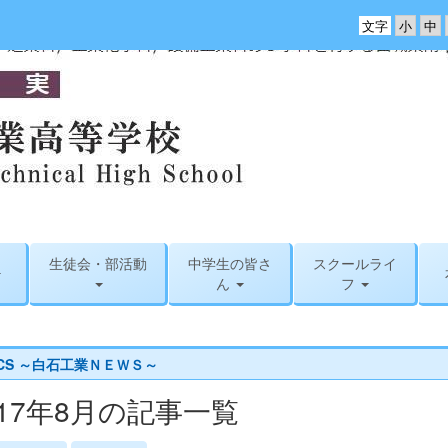
文字
生徒会・部活動
中学生の皆さ
スクールライ
ん
フ
ICS ～白石工業ＮＥＷＳ～
017年8月の記事一覧