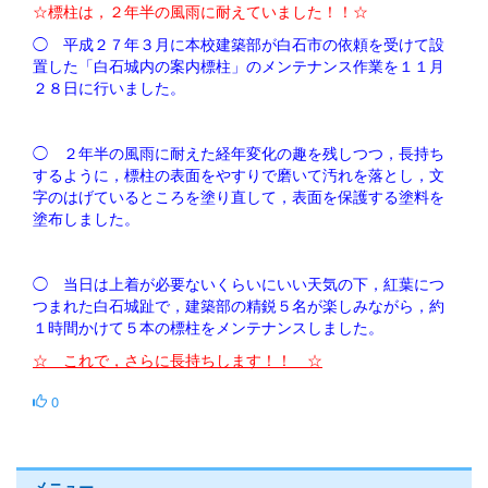
☆標柱は，２年半の風雨に耐えていました！！☆
◯ 平成２７年３月に本校建築部が白石市の依頼を受けて設
置した「白石城内の案内標柱」のメンテナンス作業を１１月
２８日に行いました。
◯ ２年半の風雨に耐えた経年変化の趣を残しつつ，長持ち
するように，標柱の表面をやすりで磨いて汚れを落とし，文
字のはげているところを塗り直して，表面を保護する塗料を
塗布しました。
◯ 当日は上着が必要ないくらいにいい天気の下，紅葉につ
つまれた白石城趾で，建築部の精鋭５名が楽しみながら，約
１時間かけて５本の標柱をメンテナンスしました。
☆ これで，さらに長持ちします！！ ☆
0
メニュー