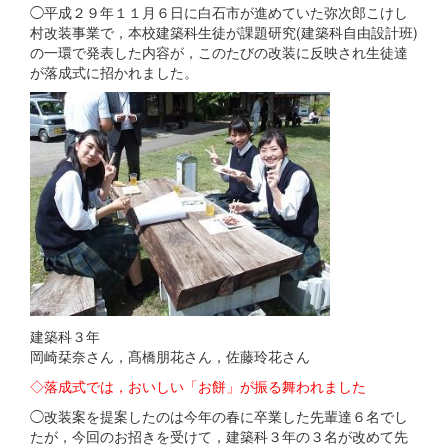
◯平成２９年１１月６日に白石市が進めていた弥次郎こけし
村改装事業で，本校建築科生徒が課題研究(建築科自由設計班)
の一環で発表した内容が，このたびの改装に反映され生徒達
が落成式に招かれました。
建築科３年
岡崎栞奈さん，髙橋朋花さん，佐藤玲花さん
◇落成式では，おいしい「お餅」が振る舞われました
◯改装案を提案したのは今年の春に卒業した先輩達６名でし
たが，今回のお招きを受けて，建築科３年の３名が改めて先