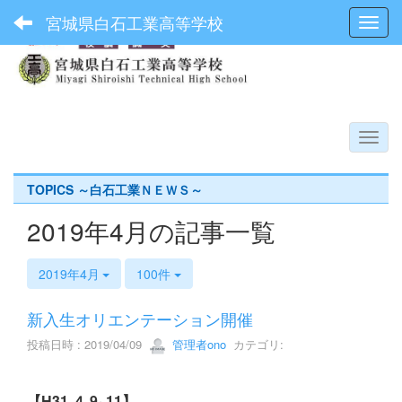
宮城県白石工業高等学校
Toggl
TOPICS ～白石工業ＮＥＷＳ～
2019年4月の記事一覧
2019年4月
100件
新入生オリエンテーション開催
投稿日時 : 2019/04/09
管理者ono
カテゴリ:
【H31.４.9~11】