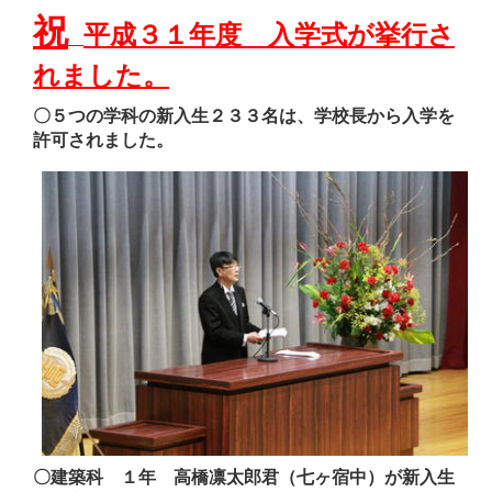
祝
平成３１年度 入学式が挙行さ
れました。
〇５つの学科の新入生２３３名は、学校長から入学を
許可されました。
〇建築科 １年 高橋凛太郎君（七ヶ宿中）が新入生