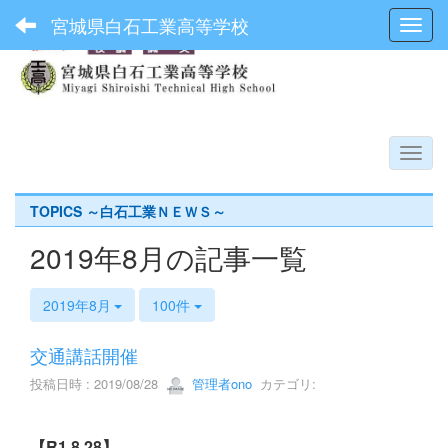
宮城県白石工業高等学校
Toggl
TOPICS ～白石工業ＮＥＷＳ～
2019年8月の記事一覧
2019年8月
100件
交通講話開催
投稿日時 : 2019/08/28
管理者ono
カテゴリ:
【R1.8.28】