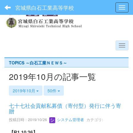
宮城県白石工業高等学校
Toggl
TOPICS ～白石工業ＮＥＷＳ～
2019年10月の記事一覧
2019年10月
50件
七十七社会貢献私募債（寄付型）発行に伴う寄
贈
投稿日時 : 2019/10/26
システム管理者
カテゴリ:
【R1.10.26】