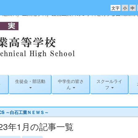
文字
生徒会・部活動
中学生の皆さ
スクールライ
ん
フ
ICS ～白石工業ＮＥＷＳ～
023年1月の記事一覧