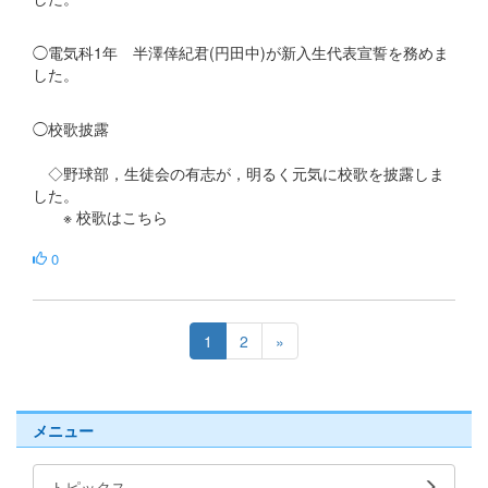
◯電気科1年 半澤倖紀君(円田中)が新入生代表宣誓を務めま
した。
◯校歌披露
◇野球部，生徒会の有志が，明るく元気に校歌を披露しま
した。
※ 校歌はこちら
0
1
2
»
メニュー
トピックス