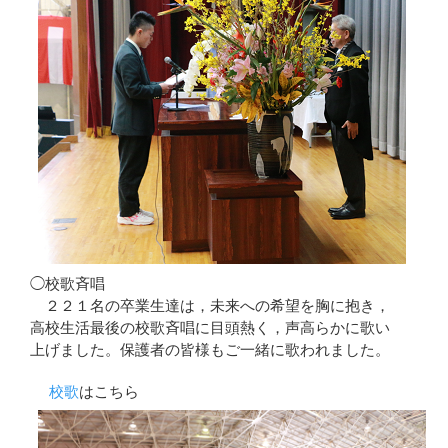
◯校歌斉唱
２２１名の卒業生達は，未来への希望を胸に抱き，
高校生活最後の校歌斉唱に目頭熱く，声高らかに歌い
上げました。保護者の皆様もご一緒に歌われました。
校歌
はこちら