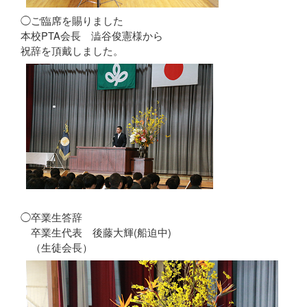
◯ご臨席を賜りました
本校PTA会長 澁谷俊憲様から
祝辞を頂戴しました。
◯卒業生答辞
卒業生代表 後藤大輝(船迫中)
（生徒会長）