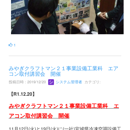
1
みやぎクラフトマン２１事業設備工業科 エア
コン取付講習会 開催
投稿日時 : 2019/12/20
システム管理者
カテゴリ:
【R1.12.20】
みやぎクラフトマン２１事業設備工業科 エ
アコン取付講習会 開催
11月12日(火)と19日(火)に(一社)宮城県冷凍空調設備工