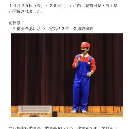
１０月２５日（金）～２６日（土）に白工祭前日祭・白工祭
が開催されました。
前日祭
生徒会長あいさつ 電気科３年 久源純司君
文化祭実行委員会 委員長あいさつ 建築科３年 昆野らい