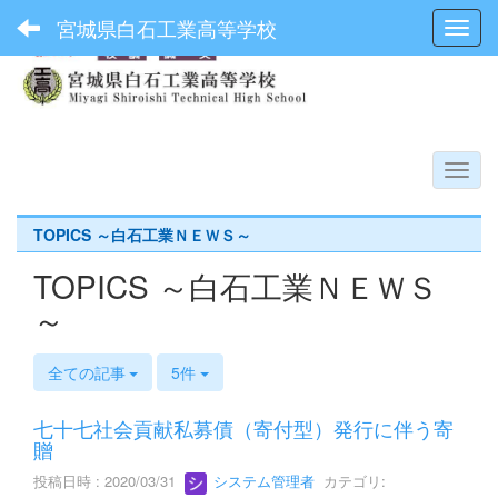
宮城県白石工業高等学校
Toggl
TOPICS ～白石工業ＮＥＷＳ～
TOPICS ～白石工業ＮＥＷＳ
～
全ての記事
5件
七十七社会貢献私募債（寄付型）発行に伴う寄
贈
投稿日時 : 2020/03/31
システム管理者
カテゴリ: