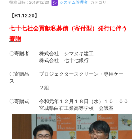
投稿日時 : 2019/12/20
システム管理者
カテゴリ:
【R1.12.20】
七十七社会貢献私募債（寄付型）発行に伴う
寄贈
〇寄贈者 株式会社 シマヌキ建工
株式会社 七十七銀行
〇寄贈品 プロジェクタースクリーン・専用ケー
ス
２組
〇寄贈式 令和元年１２月１８日（水）１０：００
宮城県白石工業高等学校 会議室