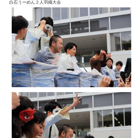
白石うーめん２人羽織大会